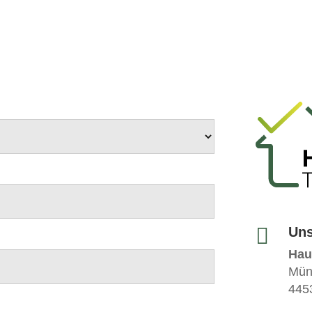

Uns
Hau
Müns
445